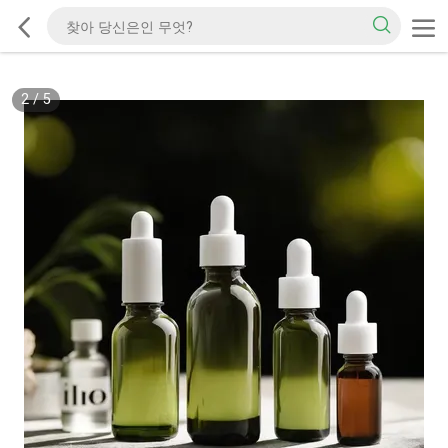
2
/
5