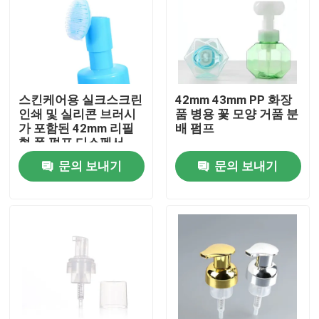
스킨케어용 실크스크린
42mm 43mm PP 화장
인쇄 및 실리콘 브러시
품 병용 꽃 모양 거품 분
가 포함된 42mm 리필
배 펌프
형 폼 펌프 디스펜서
문의 보내기
문의 보내기
집
제품
동영상