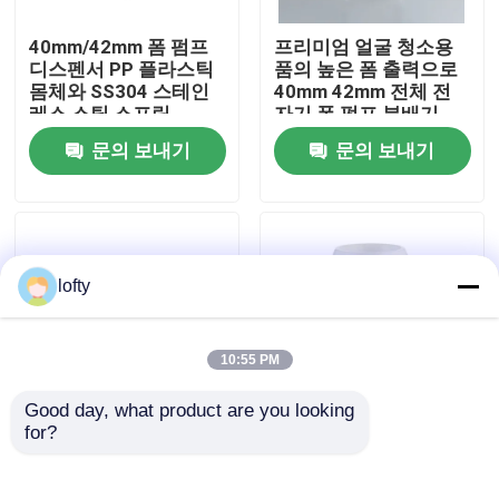
40mm/42mm 폼 펌프
프리미엄 얼굴 청소용
우리에 대하여
디스펜서 PP 플라스틱
품의 높은 폼 출력으로
몸체와 SS304 스테인
40mm 42mm 전체 전
레스 스틸 스프링
자기 폼 펌프 분배기
공장 여행
문의 보내기
문의 보내기
품질 관리
연락주세요
lofty
뉴스
10:55 PM
Good day, what product are you looking 
경우
for?
28/410 얼굴 및 신체 관
43/410 어린이 우아한
리를 위한 PP 재질의 목
디자인을 위한 맞춤형
크기의 얇은 폼 펌프 분
튜브 길이를 갖춘 꽃 모
소형 방아쇠 스프레이어