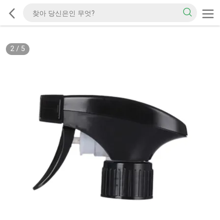
2
/
5