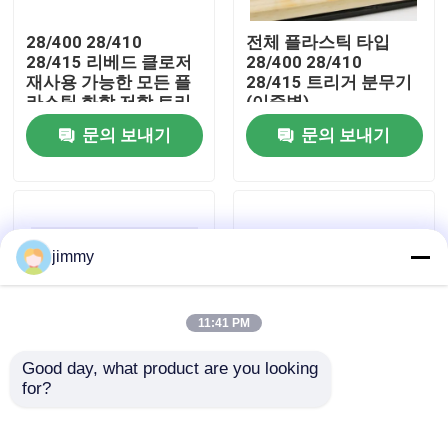
28/400 28/410
전체 플라스틱 타입
우리에 대하여
28/415 리베드 클로저
28/400 28/410
재사용 가능한 모든 플
28/415 트리거 분무기
라스틱 화학 저항 트리
(이중벽)
공장 여행
거 스프레이어
문의 보내기
문의 보내기
품질 관리
연락주세요
jimmy
뉴스
11:41 PM
Good day, what product are you looking 
경우
for?
28/410 플라스틱 트리
24/410 28/410 유출 방
거 분무기 노즐 트리거
지 설계 및 정밀한 응용
청소 솔루션 물주기 가
을 위해 조정 가능한 스
소형 방아쇠 스프레이어