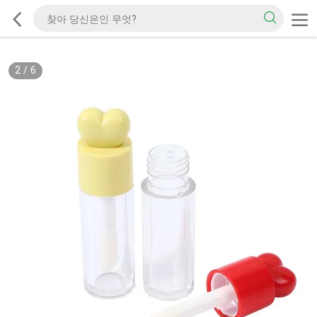
2
/
6