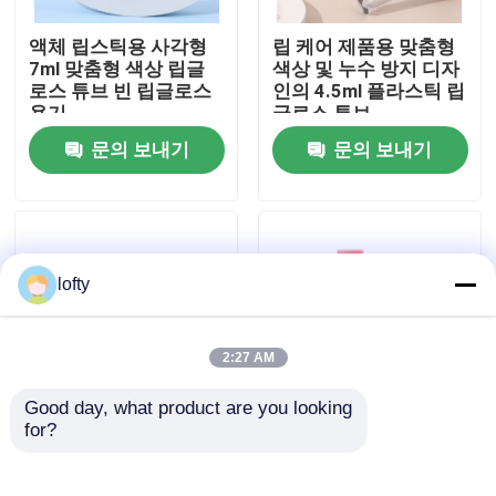
액체 립스틱용 사각형
립 케어 제품용 맞춤형
우리에 대하여
7ml 맞춤형 색상 립글
색상 및 누수 방지 디자
로스 튜브 빈 립글로스
인의 4.5ml 플라스틱 립
용기
글로스 튜브
공장 여행
문의 보내기
문의 보내기
품질 관리
연락주세요
lofty
뉴스
2:27 AM
Good day, what product are you looking 
경우
for?
15g & 30g 립글로스 튜
Customized Matte
브 (스크류 캡 마감 및
Finish Lipstick Tube
립 마스크 용기 및 밤 용
with PP Cap in
소형 방아쇠 스프레이어