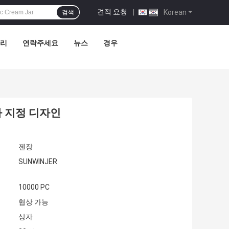
견적 요청
|
Korean
검색
관리
연락주세요
뉴스
경우
용자 지정 디자인
젠장
SUNWINJER
10000 PC
협상 가능
상자