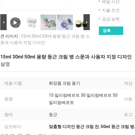
배달 시간:
지불 조건:
공급 능력:
접촉
큰 이미지 :
15ml 30ml 50ml 용량 둥근 크림 병 스
푼과 사용자 지정 디자인
15ml 30ml 50ml 용량 둥근 크림 병 스푼과 사용자 지정 디자인
설명
제품 이름:
화장품 크림 용기
색상:
15 밀리람베르트 30 밀리람베르트 50
용량:
사용:
밀리람베르트
형태:
둥근
로고:
강조하다:
맞춤형 디자인 둥근 크림 잔
,
50ml 둥근 크림 병