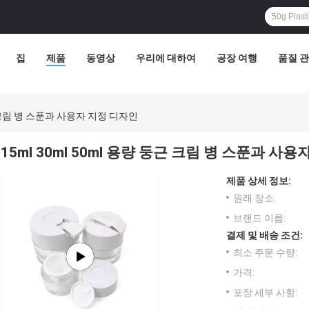
집
제품
동영상
우리에 대하여
공장 여행
품질 
둥근 크림 병 스푼과 사용자 지정 디자인
15ml 30ml 50ml 용량 둥근 크림 병 스푼과 사
제품 상세 정보:
원래 장소:
브랜드 이름:
결제 및 배송 조건:
최소 주문 수량:
가격:
포장 세부 사항: