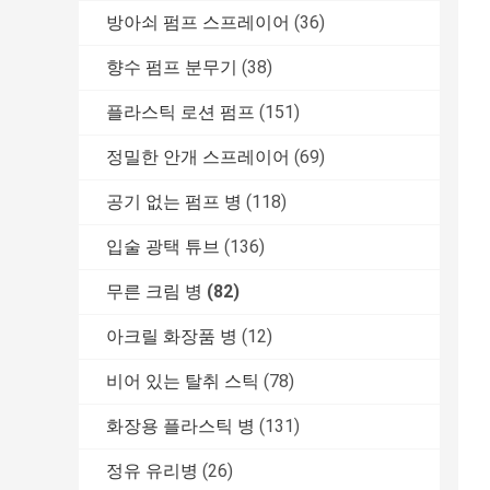
방아쇠 펌프 스프레이어
(36)
향수 펌프 분무기
(38)
플라스틱 로션 펌프
(151)
정밀한 안개 스프레이어
(69)
공기 없는 펌프 병
(118)
입술 광택 튜브
(136)
무른 크림 병
(82)
아크릴 화장품 병
(12)
비어 있는 탈취 스틱
(78)
화장용 플라스틱 병
(131)
정유 유리병
(26)