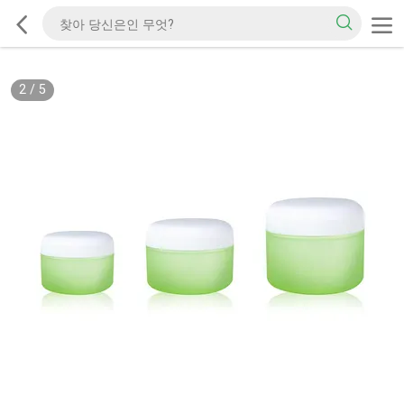
2
/
5