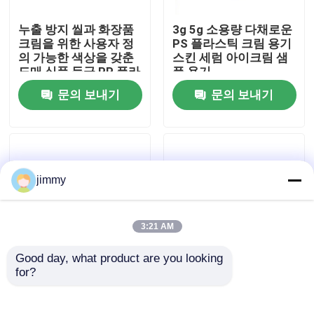
누출 방지 씰과 화장품
3g 5g 소용량 다채로운
우리에 대하여
크림을 위한 사용자 정
PS 플라스틱 크림 용기
의 가능한 색상을 갖춘
스킨 세럼 아이크림 샘
도매 식품 등급 PP 플라
플 용기
공장 여행
스틱 크림 용기
문의 보내기
문의 보내기
품질 관리
연락주세요
jimmy
뉴스
3:21 AM
Good day, what product are you looking 
경우
for?
3g 5g 소 용량 다양한
5g/25g/50g/80g 이중
종류 PS 플라스틱 크림
레이어 원형 볼형 플라
병 샘플 컨테이너 적합
스틱 크림 용기 스킨케
소형 방아쇠 스프레이어