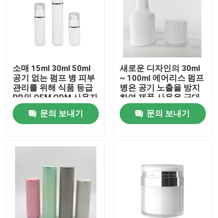
소매 15ml 30ml 50ml
새로운 디자인의 30ml
공기 없는 펌프 병 피부
~ 100ml 에어리스 펌프
관리를 위해 식품 등급
병은 공기 노출을 방지
PP의 OEM ODM 사용자
하여 제품 사용을 극대
정의
화합니다 위생적이며
문의 보내기
문의 보내기
스킨케어를 위한 손가
락 오염이 없습니다
집
제품
동영상