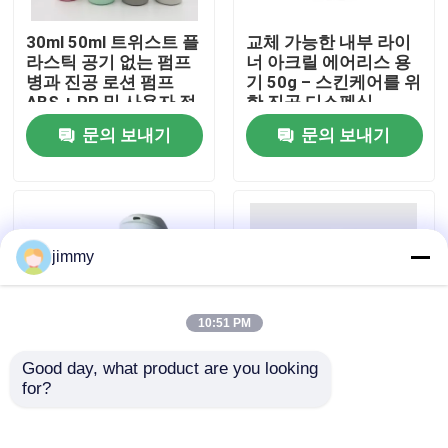
30ml 50ml 트위스트 플
교체 가능한 내부 라이
우리에 대하여
라스틱 공기 없는 펌프
너 아크릴 에어리스 용
병과 진공 로션 펌프
기 50g – 스킨케어를 위
ABS + PP 및 사용자 정
한 진공 디스펜싱
공장 여행
의 색상
문의 보내기
문의 보내기
품질 관리
연락주세요
jimmy
뉴스
10:51 PM
Good day, what product are you looking 
경우
for?
피부 관리 및 화장품용
커스터마이징 가능한
맞춤형 컬러 프린팅으
디자인
로 50ml 재충전 가능한
15/30/50/100ml의 재
소형 방아쇠 스프레이어