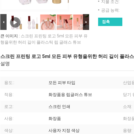
지불 조건:
공급 능력:
접촉
큰 이미지 :
스크린 프린팅 로고 5ml 모든 피부 유
형을위한 허리 길이 플라스틱 립 글래스 튜브
스크린 프린팅 로고 5ml 모든 피부 유형을위한 허리 길이 플라스
설명
용도::
모든 피부 타입
산업용
적용:
화장품용 립글러스 튜브
닫기 
로고:
스크린 인쇄
소재:
사용:
화장품
화장품
색상:
사용자 지정 색상
용량: