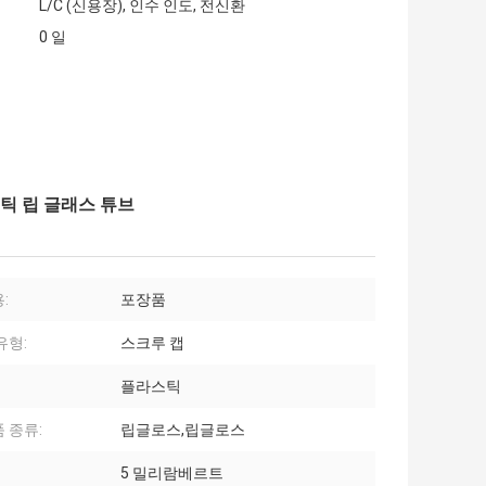
L/C (신용장), 인수 인도, 전신환
0 일
틱 립 글래스 튜브
:
포장품
유형:
스크루 캡
플라스틱
 종류:
립글로스,립글로스
5 밀리람베르트