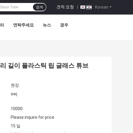
견적 요청
|
Korean
검색
관리
연락주세요
뉴스
경우
허리 길이 플라스틱 립 글래스 튜브
젠장
swj
10000
Please inquire for price
15 일