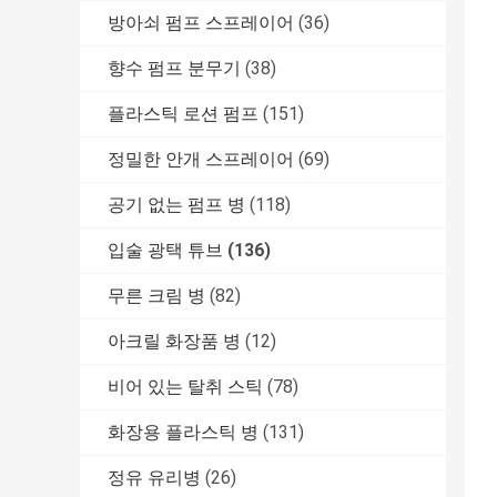
방아쇠 펌프 스프레이어
(36)
향수 펌프 분무기
(38)
플라스틱 로션 펌프
(151)
정밀한 안개 스프레이어
(69)
공기 없는 펌프 병
(118)
입술 광택 튜브
(136)
무른 크림 병
(82)
아크릴 화장품 병
(12)
비어 있는 탈취 스틱
(78)
화장용 플라스틱 병
(131)
정유 유리병
(26)