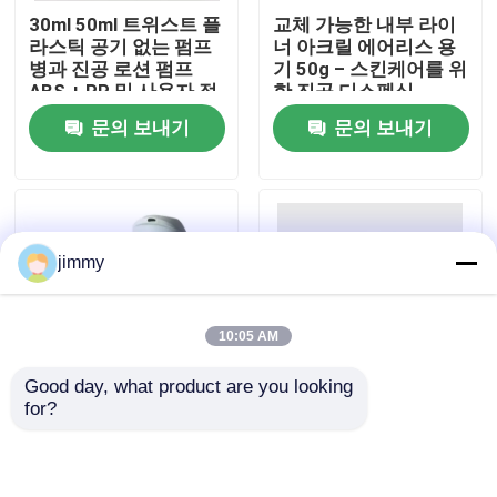
30ml 50ml 트위스트 플
교체 가능한 내부 라이
라스틱 공기 없는 펌프
너 아크릴 에어리스 용
우리에 대하여
병과 진공 로션 펌프
기 50g – 스킨케어를 위
ABS + PP 및 사용자 정
한 진공 디스펜싱
의 색상
문의 보내기
문의 보내기
공장 여행
품질 관리
jimmy
연락주세요
10:05 AM
뉴스
Good day, what product are you looking 
for?
피부 관리 및 화장품용
커스터마이징 가능한
경우
맞춤형 컬러 프린팅으
디자인
로 50ml 재충전 가능한
15/30/50/100ml의 재
공기 없는 펌프 병
충전 가능한 공기 없는
소형 방아쇠 스프레이어