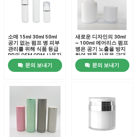
소매 15ml 30ml 50ml
새로운 디자인의 30ml
공기 없는 펌프 병 피부
~ 100ml 에어리스 펌프
관리를 위해 식품 등급
병은 공기 노출을 방지
PP의 OEM ODM 사용자
하여 제품 사용을 극대
정의
화합니다 위생적이며
문의 보내기
문의 보내기
스킨케어를 위한 손가
락 오염이 없습니다
집
제품
동영상