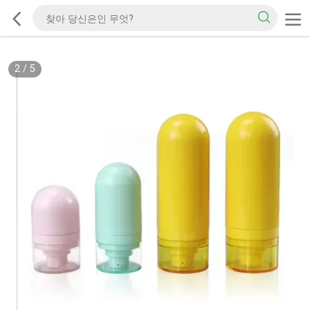
2
/
5