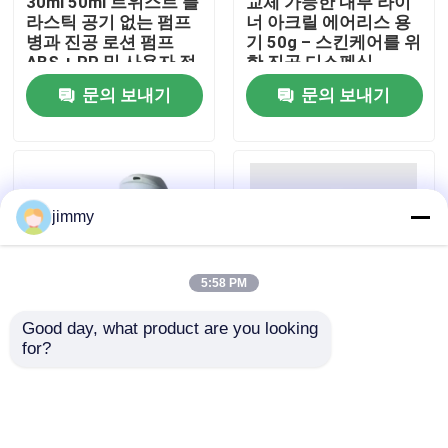
30ml 50ml 트위스트 플
교체 가능한 내부 라이
라스틱 공기 없는 펌프
너 아크릴 에어리스 용
병과 진공 로션 펌프
기 50g – 스킨케어를 위
우리에 대하여
ABS + PP 및 사용자 정
한 진공 디스펜싱
의 색상
문의 보내기
문의 보내기
공장 여행
품질 관리
jimmy
연락주세요
5:58 PM
뉴스
Good day, what product are you looking 
for?
피부 관리 및 화장품용
커스터마이징 가능한
맞춤형 컬러 프린팅으
디자인
경우
로 50ml 재충전 가능한
15/30/50/100ml의 재
공기 없는 펌프 병
충전 가능한 공기 없는
펌프 병 피부 관리 및 화
소형 방아쇠 스프레이어
문의 보내기
문의 보내기