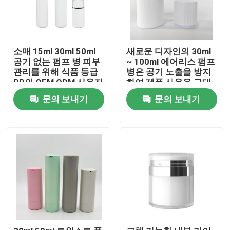
소매 15ml 30ml 50ml
새로운 디자인의 30ml
공기 없는 펌프 병 피부
~ 100ml 에어리스 펌프
관리를 위해 식품 등급
병은 공기 노출을 방지
PP의 OEM ODM 사용자
하여 제품 사용을 극대
정의
화합니다 위생적이며
문의 보내기
문의 보내기
스킨케어를 위한 손가
락 오염이 없습니다
집
제품
동영상