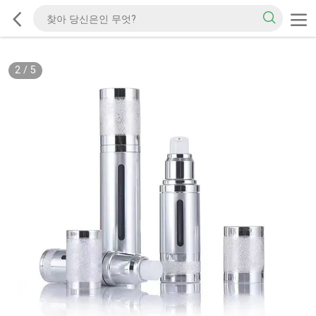
2
/
5