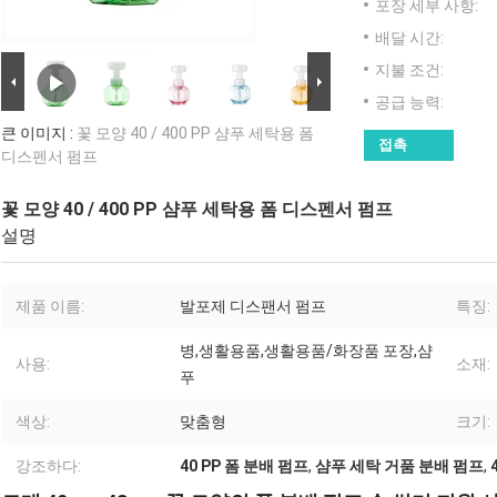
포장 세부 사항:
배달 시간:
지불 조건:
공급 능력:
큰 이미지 :
꽃 모양 40 / 400 PP 샴푸 세탁용 폼
접촉
디스펜서 펌프
꽃 모양 40 / 400 PP 샴푸 세탁용 폼 디스펜서 펌프
설명
제품 이름:
발포제 디스팬서 펌프
특징:
병,생활용품,생활용품/화장품 포장,샴
사용:
소재:
푸
색상:
맞춤형
크기:
강조하다:
40 PP 폼 분배 펌프
,
샴푸 세탁 거품 분배 펌프
,