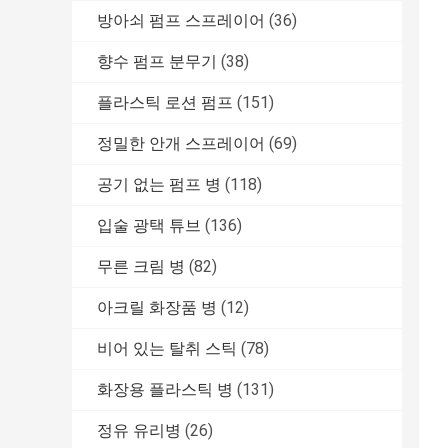
방아쇠 펌프 스프레이어
(36)
향수 펌프 분무기
(38)
플라스틱 로션 펌프
(151)
정밀한 안개 스프레이어
(69)
공기 없는 펌프 병
(118)
입술 광택 튜브
(136)
무른 크림 병
(82)
아크릴 화장품 병
(12)
비어 있는 탈취 스틱
(78)
화장용 플라스틱 병
(131)
정유 유리병
(26)