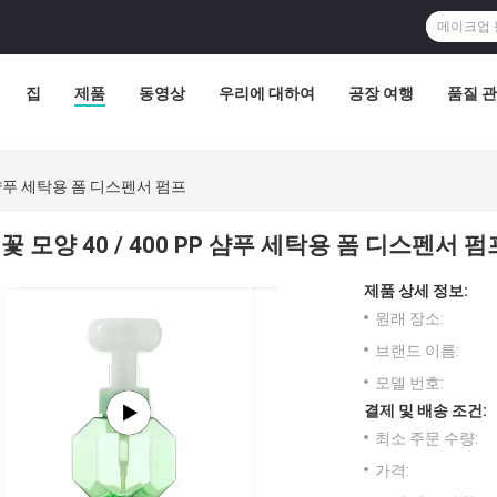
집
제품
동영상
우리에 대하여
공장 여행
품질 
PP 샴푸 세탁용 폼 디스펜서 펌프
꽃 모양 40 / 400 PP 샴푸 세탁용 폼 디스펜서 펌
제품 상세 정보:
원래 장소:
브랜드 이름:
모델 번호:
결제 및 배송 조건:
최소 주문 수량:
가격: