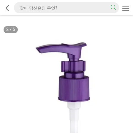
2
/
5