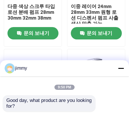
다중 색상 스크루 타입
이중 레이어 24mm
로션 분배 펌프 28mm
28mm 33mm 원형 로
우리에 대하여
30mm 32mm 38mm
션 디스펜서 펌프 사출
색상 맞춤 가능
문의 보내기
문의 보내기
공장 여행
품질 관리
jimmy
연락주세요
9:50 PM
뉴스
Good day, what product are you looking 
for?
나사형 외부 스프링 플
매트 곰팡이 머리 플라
경우
라스틱 로션 펌프
스틱 로션 펌프 24/410
24mm 28mm 32mm
28/410 목 크기와 클립
(누수 방지 기능 포함,
부착
소형 방아쇠 스프레이어