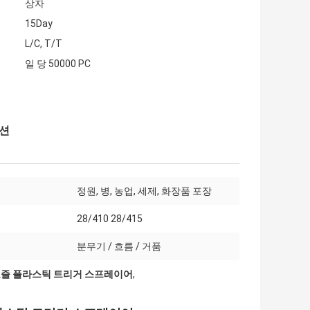
상자
15Day
L/C, T/T
일 당 50000 PC
옵션
정원, 병, 농업, 세제, 화장품 포장
28/410 28/415
분무기 / 흐름 / 거품
노즐 플라스틱 트리거 스프레이어
,