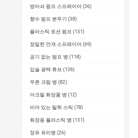
방아쇠 펌프 스프레이어
(36)
향수 펌프 분무기
(38)
플라스틱 로션 펌프
(151)
정밀한 안개 스프레이어
(69)
공기 없는 펌프 병
(118)
입술 광택 튜브
(136)
무른 크림 병
(82)
아크릴 화장품 병
(12)
비어 있는 탈취 스틱
(78)
화장용 플라스틱 병
(131)
정유 유리병
(26)