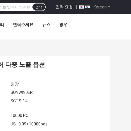
견적 요청
|
Korean
검색
관리
연락주세요
뉴스
경우
어 다중 노즐 옵션
젠장
SUNWINJER
SCTS-14
10000 PC
US+0.09+10000pcs