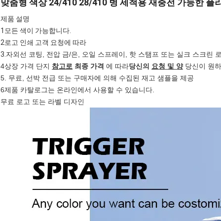
맞춤형 색상 24/410 28/410 병 세척용 재충전 가능한
제품 설명
1모든 색이 가능합니다.
2로고 인쇄 고객 요청에 따라
3.
자외선 코팅, 전압 금/은, 오일 스프레이, 핫 스탬프 또는 실크 스크린 
4상장 가격
단지
참고로
최종 가격
에 따라
당신의
요청 및 양
당신이 원하
5. 무료, 선박 전급 또는 구매자에 의해 수집된 재고 샘플을 제공
6제품 카탈로그는 온라인에서 사용할 수 있습니다.
무료 로고 또는 라벨 디자인