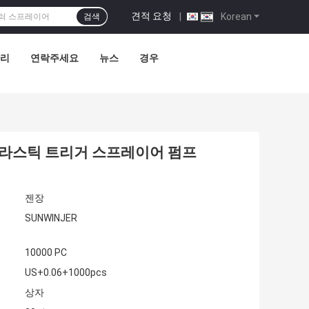
견적 요청
|
Korean
검색
관리
연락주세요
뉴스
경우
드 플라스틱 트리거 스프레이어 펌프
젠장
SUNWINJER
10000 PC
US+0.06+1000pcs
상자