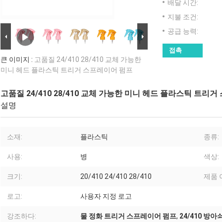
배달 시간:
지불 조건:
공급 능력:
접촉
큰 이미지 :
고품질 24/410 28/410 교체 가능한
미니 헤드 플라스틱 트리거 스프레이어 펌프
고품질 24/410 28/410 교체 가능한 미니 헤드 플라스틱 트리
설명
소재:
플라스틱
종류:
사용:
병
색상:
크기:
20/410 24/410 28/410
제품 
로고:
사용자 지정 로고
강조하다:
물 정화 트리거 스프레이어 펌프
,
24/410 방