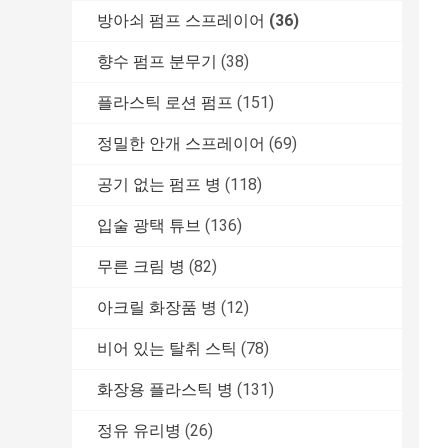
방아쇠 펌프 스프레이어
(36)
향수 펌프 분무기
(38)
플라스틱 로션 펌프
(151)
정밀한 안개 스프레이어
(69)
공기 없는 펌프 병
(118)
입술 광택 튜브
(136)
무른 크림 병
(82)
아크릴 화장품 병
(12)
비어 있는 탈취 스틱
(78)
화장용 플라스틱 병
(131)
정유 유리병
(26)