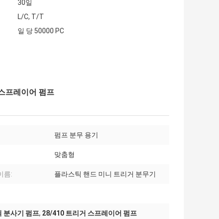
30일
L/C, T/T
일 당 50000 PC
거 스프레이어 펌프
펌프 분무 용기
맞춤형
이름:
플라스틱 핸드 미니 트리거 분무기
아쇠 분사기 펌프
,
28/410 트리거 스프레이어 펌프