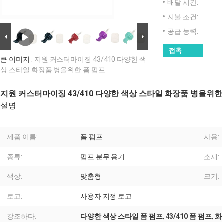
배달 시간:
지불 조건:
공급 능력:
접촉
큰 이미지 :
지원 커스터마이징 43/410 다양한 색
상 스타일 화장품 병을위한 폼 펌프
지원 커스터마이징 43/410 다양한 색상 스타일 화장품 병을위한
설명
제품 이름:
폼 펌프
사용:
종류:
펌프 분무 용기
소재:
색상:
맞춤형
크기:
로고:
사용자 지정 로고
강조하다:
다양한 색상 스타일 폼 펌프
,
43/410 폼 펌프
,
화