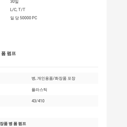
30일
L/C, T/T
일 당 50000 PC
 폼 펌프
병, 개인용품/화장품 포장
플라스틱
43/410
장품 병 폼 펌프