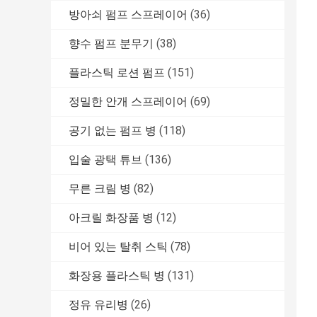
방아쇠 펌프 스프레이어
(36)
향수 펌프 분무기
(38)
플라스틱 로션 펌프
(151)
정밀한 안개 스프레이어
(69)
공기 없는 펌프 병
(118)
입술 광택 튜브
(136)
무른 크림 병
(82)
아크릴 화장품 병
(12)
비어 있는 탈취 스틱
(78)
화장용 플라스틱 병
(131)
정유 유리병
(26)