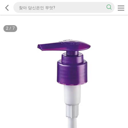
2
/
7