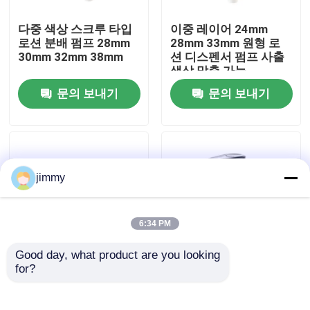
다중 색상 스크루 타입
이중 레이어 24mm
우리에 대하여
로션 분배 펌프 28mm
28mm 33mm 원형 로
30mm 32mm 38mm
션 디스펜서 펌프 사출
색상 맞춤 가능
공장 여행
문의 보내기
문의 보내기
품질 관리
연락주세요
jimmy
뉴스
6:34 PM
Good day, what product are you looking 
경우
for?
나사형 외부 스프링 플
매트 곰팡이 머리 플라
라스틱 로션 펌프
스틱 로션 펌프 24/410
24mm 28mm 32mm
28/410 목 크기와 클립
소형 방아쇠 스프레이어