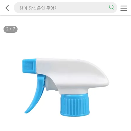
2
/
7