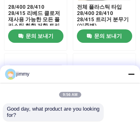
28/400 28/410
전체 플라스틱 타입
28/415 리베드 클로저
28/400 28/410
우리에 대하여
재사용 가능한 모든 플
28/415 트리거 분무기
라스틱 화학 저항 트리
(이중벽)
거 스프레이어
문의 보내기
문의 보내기
공장 여행
품질 관리
jimmy
연락주세요
9:56 AM
뉴스
Good day, what product are you looking 
for?
28/410 플라스틱 트리
24/410 28/410 유출 방
경우
거 분무기 노즐 트리거
지 설계 및 정밀한 응용
청소 솔루션 물주기 가
을 위해 조정 가능한 스
정용 화학 병
프레이 패턴을 가진 플
소형 방아쇠 스프레이어