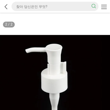
2
/
2