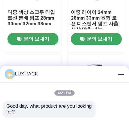
다중 색상 스크루 타입
이중 레이어 24mm
우리에 대하여
로션 분배 펌프 28mm
28mm 33mm 원형 로
30mm 32mm 38mm
션 디스펜서 펌프 사출
색상 맞춤 가능
공장 여행
문의 보내기
문의 보내기
품질 관리
연락주세요
LUX PACK
뉴스
6:21 PM
Good day, what product are you looking 
경우
for?
나사형 외부 스프링 플
매트 곰팡이 머리 플라
라스틱 로션 펌프
스틱 로션 펌프 24/410
24mm 28mm 32mm
28/410 목 크기와 클립
소형 방아쇠 스프레이어