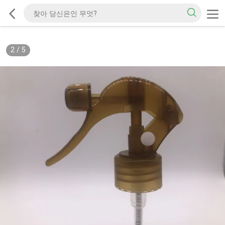
2
/
5