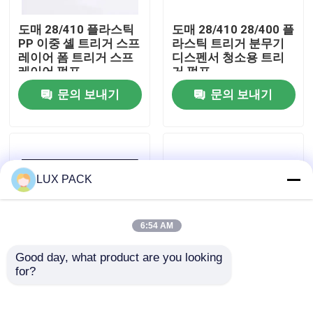
도매 28/410 플라스틱
도매 28/410 28/400 플
우리에 대하여
PP 이중 셸 트리거 스프
라스틱 트리거 분무기
레이어 폼 트리거 스프
디스펜서 청소용 트리
레이어 펌프
거 펌프
공장 여행
문의 보내기
문의 보내기
품질 관리
연락주세요
LUX PACK
뉴스
6:54 AM
Good day, what product are you looking 
경우
for?
캔디 컬러 플라스틱 트
플라스틱 트리거 펌프
리거 스프레이어
스프레이어 28 400 다
28/400 원예 화학 트리
양한 색상 A-총
소형 방아쇠 스프레이어