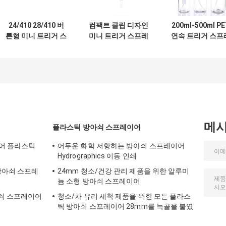
24/410 28/410 버
컴팩트 클립 디자인
200ml-500ml PE
튼형 미니 트리거 스
미니 트리거 스프레
연속 트리거 스프
프레이어: 통합 안
이어
이 병 (미스트 기
전 잠금, 0. 25ml 개
적용, REACH 인증
인 관리용 정밀 복용
맞춤 색상)
량
메
플라스틱 방아쇠 스프레이어
이어 플라스틱
어두운 화학 저항하는 방아쇠 스프레이어
Hydrographics 이동 인쇄
방아쇠 스프레
24mm 청소/건강 관리 제품을 위한 알루미
늄 소형 방아쇠 스프레이어
아쇠 스프레이어
청소/차 유리 세척 제품을 위한 모든 플라스
틱 방아쇠 스프레이어 28mm를 늑골을 붙였
습니다