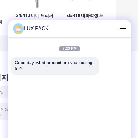
T
24/410 미니 트리거
28/410 내화학성 트
레
스프레이어: 클립
리거 스프레이어:
LUX PACK
술
잠금 누출 방지,
1.2ml 고출력, 조절
,
0.3ml 정원 및 살롱
가능한 노즐로 강력
사용을위한 얇은 안
한 세척 및 정원 가
개
꾸기에 적합
7:32 PM
Good day, what product are you looking 
for?
시지를 남겨주세요