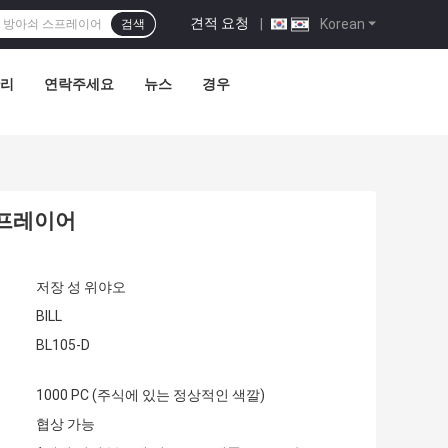
견적 요청
|
Korean
검색
관리
연락주세요
뉴스
경우
스프레이어
저장 성 위야오
BILL
BL105-D
1000 PC (주식에 있는 정상적인 색깔)
협상 가능