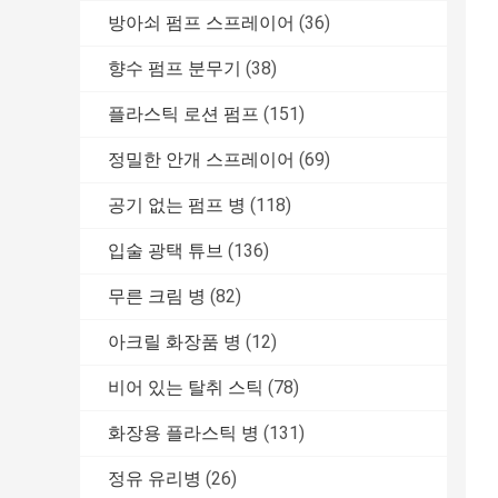
방아쇠 펌프 스프레이어
(36)
향수 펌프 분무기
(38)
플라스틱 로션 펌프
(151)
정밀한 안개 스프레이어
(69)
공기 없는 펌프 병
(118)
입술 광택 튜브
(136)
무른 크림 병
(82)
아크릴 화장품 병
(12)
비어 있는 탈취 스틱
(78)
화장용 플라스틱 병
(131)
정유 유리병
(26)