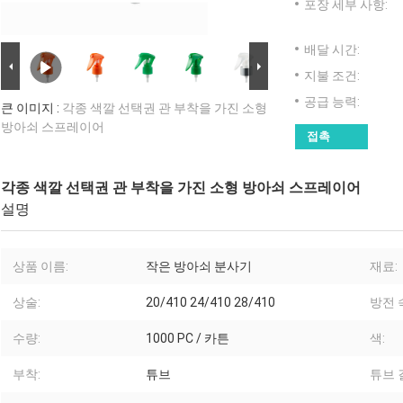
포장 세부 사항:
배달 시간:
지불 조건:
공급 능력:
큰 이미지 :
각종 색깔 선택권 관 부착을 가진 소형
방아쇠 스프레이어
접촉
각종 색깔 선택권 관 부착을 가진 소형 방아쇠 스프레이어
설명
상품 이름:
작은 방아쇠 분사기
재료:
상술:
20/410 24/410 28/410
방전 
수량:
1000 PC / 카튼
색:
부착:
튜브
튜브 