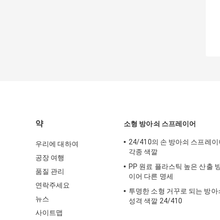
약
소형 방아쇠 스프레이어
24/410의 손 방아쇠 스프레
우리에 대하여
각종 색깔
공장 여행
PP 원료 플라스틱 높은 산출 
품질 관리
이어 다른 명세
연락주세요
투명한 소형 거꾸로 되는 방
뉴스
성격 색깔 24/410
사이트맵