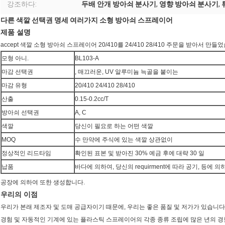
강조하다:
두배 안개 방아쇠 분사기
,
영향 방아쇠 분사기
,
다른 색깔 선택권 명세 여러가지 소형 방아쇠 스프레이어
제품 설명
accept 색깔 소형 방아쇠 스프레이어 20/410를 24/410 28/410 주문을 받아서 만
모형 아니.
BL103-A
마감 선택권
, 매끄러운, UV 알루미늄 늑골을 붙이는
마감 유형
20/410 24/410 28/410
산출
0.15-0.2cc/T
방아쇠 선택권
A, C
색깔
당신이 필요로 하는 어떤 색깔
MOQ
수 만약에 주식에 있는 색깔 상관없이
정상적인 리드타임
확인된 표본 및 받아진 30% 예금 후에 대략 30 일
납품
바다에 의하여, 당신의 requirment에 따라 공기, 등에 의
공장에 의하여 또한 생성합니다.
우리의 이점
우리가 본래 제조자 및 도매 공급자이기 때문에, 우리는 좋은 품질 및 저가가 있습니다
경험 및 자동적인 기계에 있는 플라스틱 스프레이어의 각종 종류 조립에 많은 년의 경험