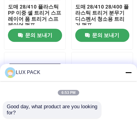
도매 28/410 플라스틱
도매 28/410 28/400 플
PP 이중 셸 트리거 스프
라스틱 트리거 분무기
우리에 대하여
레이어 폼 트리거 스프
디스펜서 청소용 트리
레이어 펌프
거 펌프
문의 보내기
문의 보내기
공장 여행
품질 관리
LUX PACK
연락주세요
6:53 PM
뉴스
Good day, what product are you looking 
for?
캔디 컬러 플라스틱 트
플라스틱 트리거 펌프
경우
리거 스프레이어
스프레이어 28 400 다
28/400 원예 화학 트리
양한 색상 A-총
거 스프레이어
소형 방아쇠 스프레이어