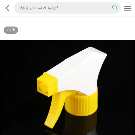
2
/
5