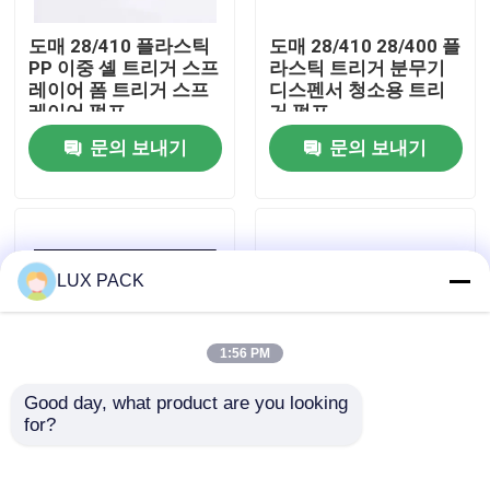
도매 28/410 플라스틱
도매 28/410 28/400 플
우리에 대하여
PP 이중 셸 트리거 스프
라스틱 트리거 분무기
레이어 폼 트리거 스프
디스펜서 청소용 트리
레이어 펌프
거 펌프
공장 여행
문의 보내기
문의 보내기
품질 관리
연락주세요
LUX PACK
뉴스
1:56 PM
Good day, what product are you looking 
경우
for?
캔디 컬러 플라스틱 트
플라스틱 트리거 펌프
리거 스프레이어
스프레이어 28 400 다
28/400 원예 화학 트리
양한 색상 A-총
소형 방아쇠 스프레이어