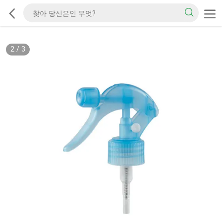
2
/
3