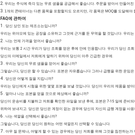
2.
우리는 주식에 즉각 있는 무료 샘플을 공급해서 좋습니다. 주문을 받아서 만들어진 
3.
1개의 콘테이너는 다른 품목을 포함할지도 모르지만, 각 품목은 MOQ를 도달해야 
FAQ에 관하여
1 .
당신 상인 또는 제조소는입니까?
우리는 위야오에 있는 공장을 소유하고 그것에 근거를 둔 무역을 할 것입니다. 우리는
2 .
나는 언제 가격을 얻어서 좋습니까?
우리는 보통 2 시간 우리가 당신 조회를 얻은 후에 안에 인용합니다. 우리가 당신 조
당신의 이메일에서 저희에게 말하기 위하여 당신이 아주 긴급한 경우에.
3 .
우리는 당신의 무료 샘플을 얻어서 좋습니까?
그렇습니다, 당신은 할 수 있습니다. 표본은 자유롭습니다 그러나 급행을 위한 운임은
4 .
당신은 어떻게 질을 지킵니까?
우리는 당신에게 시험을 위한 몇몇 표본을 보낼 것입니다. 당신이 우리의 제품을 받아들
5 .
얼마나 나는 표본을 얻을 것으로 예상해서 좋습니까?
당신이 운송비를 지불하고 저희를 확인한 파일을 보낸 후에, 표본은 7-15 일에 준비
위하여 보내지고. 당신은 당신은 계정이 없는 경우에 당신의 자신의 급행 계정을 사용
6 .
나는 색깔을 선택해서 좋습니까?
그렇습니다, 당신은 당신이 원하는 어떤 색깔든지 선택할 수 있습니다.
7 .
아무 질 문제나, 어떻게 할 수 있는 경우에는 당신 저희를 위해 그것을 침전하는가 