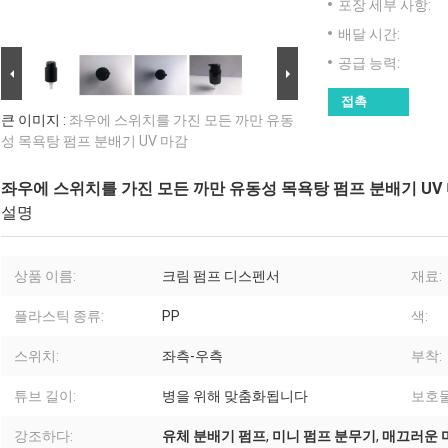
포장 세부 사항:
배달 시간:
공급 능력:
접촉
큰 이미지 :
좌우에 스위치를 가진 모든 까만 유동
성 목욕탕 펌프 분배기 UV 마감
좌우에 스위치를 가진 모든 까만 유동성 목욕탕 펌프 분배기 UV
설명
상품 이름:
크림 펌프 디스펜서
재료:
플라스틱 종류:
PP
색:
스위치:
좌측-우측
부착:
튜브 길이:
병을 위해 맞춤화됩니다
보호물
강조하다:
유체 분배기 펌프
,
미니 펌프 분무기
,
매끄러운 