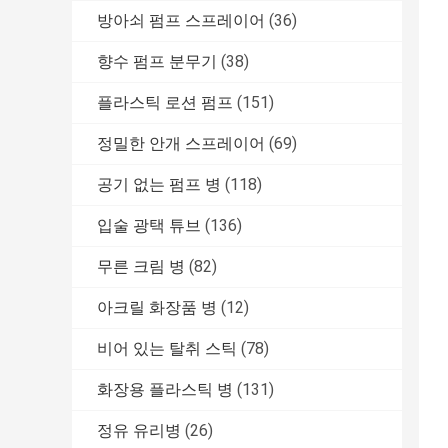
방아쇠 펌프 스프레이어
(36)
향수 펌프 분무기
(38)
플라스틱 로션 펌프
(151)
정밀한 안개 스프레이어
(69)
공기 없는 펌프 병
(118)
입술 광택 튜브
(136)
무른 크림 병
(82)
아크릴 화장품 병
(12)
비어 있는 탈취 스틱
(78)
화장용 플라스틱 병
(131)
정유 유리병
(26)