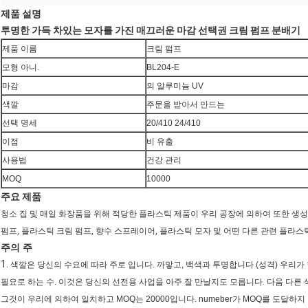
제품 설명
투명한 가득 차있는 모자를 가진 매끄러운 마감 선택권 크림 펌프 분배기
제품 이름
크림 펌프
모형 아니.
BL204-E
마감
의 알루미늄 UV
색깔
주문을 받아서 만드는
선택 명세
20/410 24/410
이점
비 유출
사용법
건강 관리
MOQ
10000
주요 제품
청소 집 및 매일 화장품을 위해 적당한 플라스틱 제품이 우리 공장에 의하여 또한 생성
펌프, 플라스틱 크림 펌프, 향수 스프레이어, 플라스틱 모자 및 어떤 다른 관련 플라스틱
주의 주
1.
색깔은 당신의 수요에 따라 주로 입니다. 까맣고, 백색과 투명합니다 (성격) 우리가
필요로 하는 수. 이것은 당신의
선전용 사업을 아주 잘 만날지도 모릅니다.
다음 다른 
그것이 우리에 의하여 일치하고 MOQ는 20000입니다. numeber가 MOQ를 도달하지