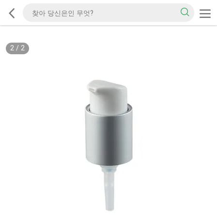
2
/
2