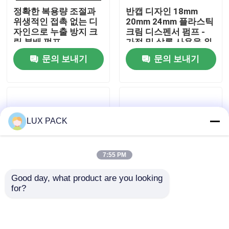
정확한 복용량 조절과
반캡 디자인 18mm
위생적인 접촉 없는 디
20mm 24mm 플라스틱
우리에 대하여
자인으로 누출 방지 크
크림 디스펜서 펌프 -
림 분배 펌프
가정 및 살롱 사용을 위
한 누수 방지 화장품 펌
문의 보내기
문의 보내기
공장 여행
프
품질 관리
LUX PACK
연락주세요
7:55 PM
뉴스
Good day, what product are you looking 
for?
누출 방지 내구성 사용
펭귄 모양 20/410
경우
쉬운 플라스틱 크림 분
24/410 폐쇄 시스템으
배 펌프 정밀 크림 분배
로 플라스틱 크림 펌프
를 위해 반 PP 캡
분배기 가정 및 살롱 사
소형 방아쇠 스프레이어