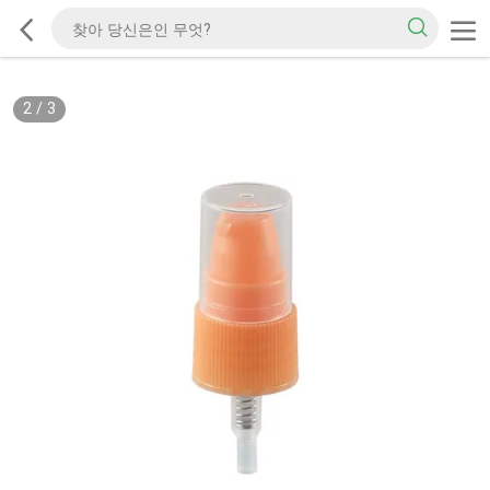
2
/
3