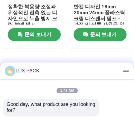
정확한 복용량 조절과
반캡 디자인 18mm
위생적인 접촉 없는 디
20mm 24mm 플라스틱
우리에 대하여
자인으로 누출 방지 크
크림 디스펜서 펌프 -
림 분배 펌프
가정 및 살롱 사용을 위
한 누수 방지 화장품 펌
문의 보내기
문의 보내기
공장 여행
프
품질 관리
LUX PACK
연락주세요
1:43 AM
뉴스
Good day, what product are you looking 
for?
누출 방지 내구성 사용
펭귄 모양 20/410
경우
쉬운 플라스틱 크림 분
24/410 폐쇄 시스템으
배 펌프 정밀 크림 분배
로 플라스틱 크림 펌프
를 위해 반 PP 캡
분배기 가정 및 살롱 사
소형 방아쇠 스프레이어