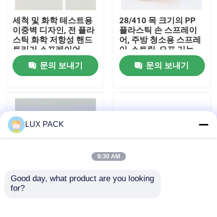
세척 및 화학 테스트용
28/410 목 크기의 PP
우리에 대하여
이중벽 디자인, 전 플라
플라스틱 손 스프레이
스틱 화학 저항성 핸드
어, 주방 청소용 스프레
트리거 스프레이어
이-스트림-오프 기능
공장 여행
문의 보내기
문의 보내기
품질 관리
연락주세요
LUX PACK
뉴스
9:30 AM
Good day, what product are you looking 
경우
for?
두 배 껍데기 리버드 닫
클립과 함께 40mm &
기 대용량 화학 저항력
42mm Customized
손 트리거 스프레이어
Foam 펌프
소형 방아쇠 스프레이어