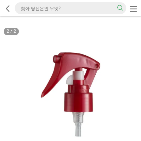
2
/
2