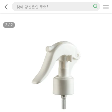
2
/
2