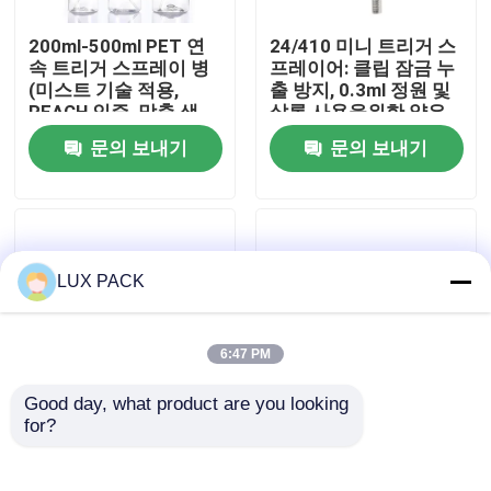
200ml-500ml PET 연
24/410 미니 트리거 스
우리에 대하여
속 트리거 스프레이 병
프레이어: 클립 잠금 누
(미스트 기술 적용,
출 방지, 0.3ml 정원 및
REACH 인증, 맞춤 색
살롱 사용을위한 얇은
공장 여행
상)
안개
문의 보내기
문의 보내기
품질 관리
연락주세요
LUX PACK
뉴스
6:47 PM
Good day, what product are you looking 
경우
for?
28/410 내화학성 트리
24/410 28/410 플라스
거 스프레이어: 1.2ml
틱 미니 트리거 스프레
고출력, 조절 가능한 노
이어 스레드 닫기 누출
소형 방아쇠 스프레이어