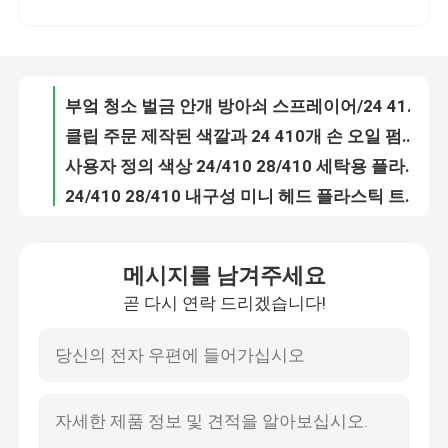
부엌 청소 벌금 안개 방아쇠 스프레이어/24 410는 스프레이어 BL106-A를 방아쇠를 당깁니다
클립 주문 제작된 색깔과 24 410개 손 오일 펌프 분배기 롱 노즐
우리에 대하여
사용자 정의 색상 24/410 28/410 세탁용 플라스틱 미니 헤드 트리거 스프레이어 펌프
24/410 28/410 내구성 미니 헤드 플라스틱 트리거 스프레이어 펌프 부엌 정원에 병
공장 여행
다중 색상 24/410 28/410 큰 원자화 영역 플라스틱 안개 병 트리거 스프레이어 병
맞춤형 색상 24/410 28/410 플라스틱 트리거 스프레이어 병 씻기
품질 관리
멀티 스타일 24/410 28/410 에코 미니 헤드 물 청소용 플라스틱 트리거 스프레이어 펌프
합리적인 가격 24/410 28/410 환경 친화적 인 재료로 플라스틱 병 트리거 스프레이어
연락주세요
가벼운 럭셔리 20/410 24/410 에코 초미세 안개 스프레이어 병
메시지를 남겨주세요
휴대용 디자인 20/410 24/410 다양한 병을위한 친환경 미세 안개 분사기
곧 다시 연락 드리겠습니다!
뉴스
유니버설 사용 공장 40/400 비누 및 액체 병을위한 폼 분배 펌프
사용자 지정 색상 모양 43/410 고품질 붓 분배 펌프
맞춤형 색상 모양 24/410 28/410 화장품용 로션 분배 펌프
경우
왼쪽 오른쪽 잠겨있는 플라스틱 로션 펌프 PP 재료 높은 출력 28/410
맞춤형 모양 색상 18/410 20/410 24/410 화장품 병을위한 크림 분배 펌프
소형 방아쇠 스프레이어