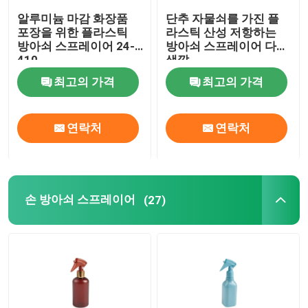
알루미늄 마감 화장품
단추 자물쇠를 가진 플
정유 유리병
포장을 위한 플라스틱
라스틱 산성 저항하는
방아쇠 스프레이어 24-
방아쇠 스프레이어 다른
410
색깔
향기 분무 병
최고의 가격
최고의 가격
연락처
연락처
손 방아쇠 스프레이어
(27)