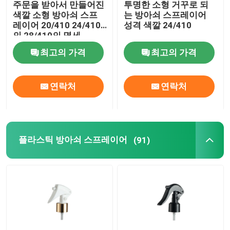
주문을 받아서 만들어진
투명한 소형 거꾸로 되
색깔 소형 방아쇠 스프
는 방아쇠 스프레이어
정밀한 안개 스프레이어
레이어 20/410 24/410
성격 색깔 24/410
의 28/410의 명세
최고의 가격
최고의 가격
공기 없는 펌프 병
연락처
연락처
입술 광택 튜브
무른 크림 병
플라스틱 방아쇠 스프레이어
(91)
아크릴 화장품 병
비어 있는 탈취 스틱
화장용 플라스틱 병