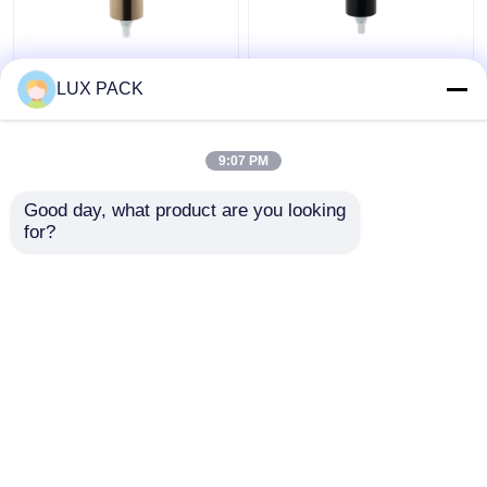
알루미늄 마감 플라스틱
좌우에 스위치를 가진
LUX PACK
액체 비누 분배기 펌프
모든 까만 유동성 목욕
24 물자 410의 플라스틱
탕 펌프 분배기 UV 마감
PP
9:07 PM
최고의 가격
최고의 가격
Good day, what product are you looking 
for?
연락처
연락처
더 많은 것을 전망하십시
오
홈
사이트맵
연락처
Desktop Site
사이트맵
Privacy Policy