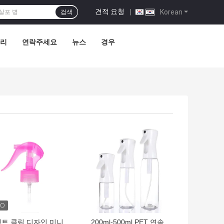
견적 요청
|
Korean
검색
관리
연락주세요
뉴스
경우
의 가격
최고의 가격
트 클립 디자인 미니
200ml-500ml PET 연속