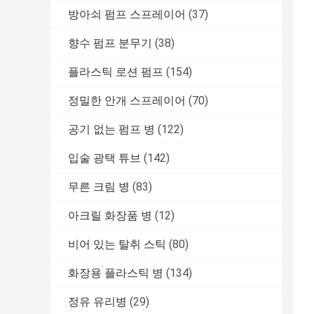
방아쇠 펌프 스프레이어
(37)
향수 펌프 분무기
(38)
플라스틱 로션 펌프
(154)
정밀한 안개 스프레이어
(70)
공기 없는 펌프 병
(122)
입술 광택 튜브
(142)
무른 크림 병
(83)
아크릴 화장품 병
(12)
비어 있는 탈취 스틱
(80)
화장용 플라스틱 병
(134)
정유 유리병
(29)