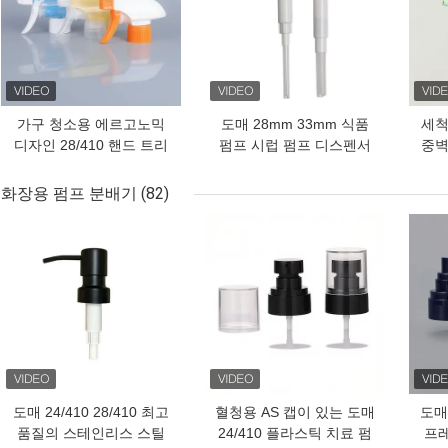
가구 청소용 에르고노믹
도매 28mm 33mm 식품
세척
디자인 28/410 핸드 트리
펌프 시럽 펌프 디스펜서
중벽
거 스프레이어
8CC 10CC 복용량
화학
화장용 펌프 분배기
(82)
최고의 가격
최고의 가격
최고
도매 24/410 28/410 최고
혈청용 AS 캡이 있는 도매
도매 
품질의 스테인리스 스틸
24/410 플라스틱 치료 펌
프레