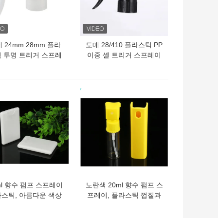
 24mm 28mm 플라
도매 28/410 플라스틱 PP
 투명 트리거 스프레
이중 셸 트리거 스프레이
 카오 스프레이 디스
어 폼 트리거 스프레이어
펜서
펌프
의 가격
최고의 가격
ml 향수 펌프 스프레이
노란색 20ml 향수 펌프 스
스틱, 아름다운 색상
프레이, 플라스틱 껍질과
신용카드 스프레이 병
함께 미니 플라스틱 스프
레이 병