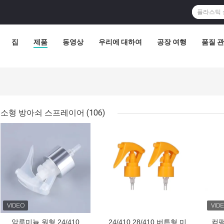
집
제품
동영상
우리에 대하여
공장 여행
품질 
소형 방아쇠 스프레이어
(106)
최고의 가격
최고의 가격
최고
알루미늄 원형 24/410
24/410 28/410 버튼형 미
컴팩