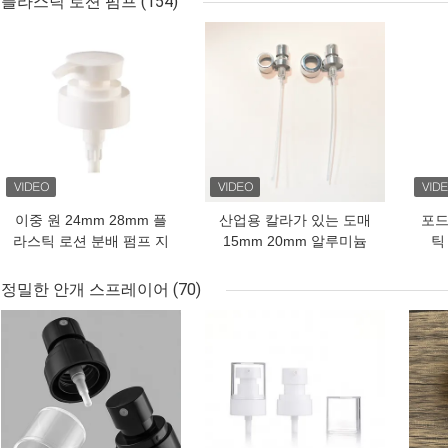
플라스틱 로션 펌프
(154)
개 스프레이어
개 스프레이어
최고의 가격
최고의 가격
최고
이중 원 24mm 28mm 플
산업용 칼라가 있는 도매
포드
라스틱 로션 분배 펌프 지
15mm 20mm 알루미늄
틱
원 여러 색상
압착 연속 분무기
10c
정밀한 안개 스프레이어
(70)
최고의 가격
최고의 가격
최고