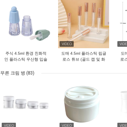
최고의 가격
최고의 가격
최고
주식 4.5ml 환경 친화적
도매 4.5ml 플라스틱 립글
도매
인 플라스틱 우산형 입술
로스 튜브 (골드 캡 및 화
로스
화려 튜브 스틱
이트 브러시 포함, 빈 화장
화장
품 용기)
무른 크림 병
(83)
최고의 가격
최고의 가격
최고