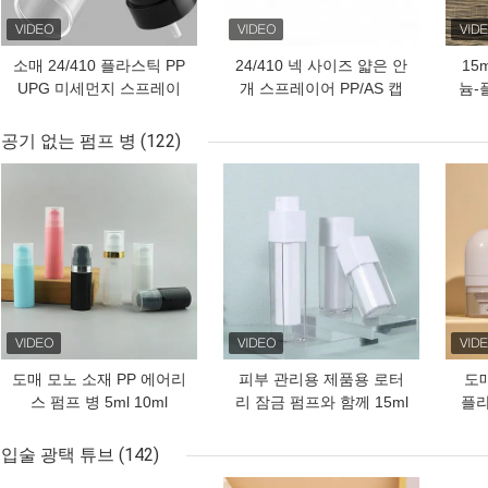
소매 24/410 플라스틱 PP
24/410 넥 사이즈 얇은 안
15
UPG 미세먼지 스프레이
개 스프레이어 PP/AS 캡
늄-
어
및 화장품 및 화장품 포장
용 사용자 지정 색상
공기 없는 펌프 병
(122)
최고의 가격
최고의 가격
최고
도매 모노 소재 PP 에어리
피부 관리용 제품용 로터
도매
스 펌프 병 5ml 10ml
리 잠금 펌프와 함께 15ml
플라
15ml 재활용 가능한 진공
30ml 50ml 정사각형 모양
병 
로션 펌프 (스킨케어용)
의 공기 없는 펌프 병
입술 광택 튜브
(142)