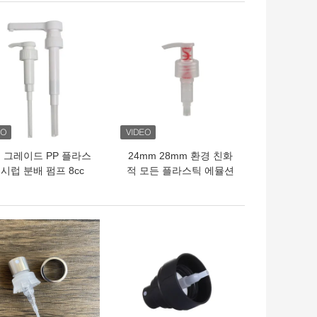
의 가격
최고의 가격
 그레이드 PP 플라스
24mm 28mm 환경 친화
 시럽 분배 펌프 8cc
적 모든 플라스틱 에뮬션
c 30cc 28mm 33mm
펌프 개인 관리용 재사용
38mm 사이즈
분배 펌프
의 가격
최고의 가격