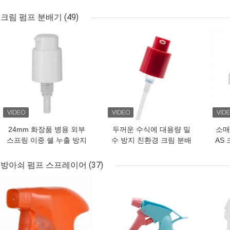
로션 펌프 분배기 로션 병
프 크림 펌프
름 
샤워 젤 병
크림 펌프 분배기
(49)
최고의 가격
최고의 가격
최고
24mm 화장품 병용 외부
두꺼운 수식에 대용량 밀
소매 
스프링 이중 쉘 누출 방지
수 방지 친환경 크림 분배
AS
크림 펌프 디스펜서
펌프
장품
방아쇠 펌프 스프레이어
(37)
최고의 가격
최고의 가격
최고