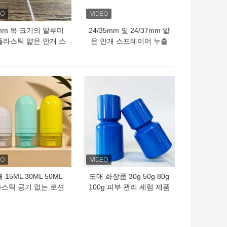
mm 목 크기의 알루미
24/35mm 및 24/37mm 얇
플라스틱 얇은 안개 스
은 안개 스프레이어 누출
프레이어
방지 설계 및 반 덮개 AS
캡
의 가격
최고의 가격
 15ML 30ML 50ML
도매 화장품 30g 50g 80g
스틱 공기 없는 로션
100g 피부 관리 세럼 제품
진공 펌프와 함께 위아
크림 펌프와 함께 공기 없
래 병
는 병