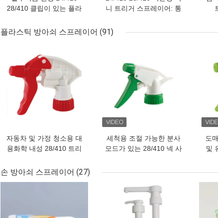
28/410 클립이 있는 플라
니 트리거 스프레이어: 통
스틱 미니 트리거 스프레
합 안전 잠금, 0. 25ml 개
이어 대규모 제조
인 관리용 정밀 복용량
플라스틱 방아쇠 스프레이어
(91)
최고의 가격
최고의 가격
최고
자동차 및 가정 청소용 대
세척용 조절 가능한 분사
도매
용화학 내성 28/410 트리
모드가 있는 28/410 넥 사
및 
거 스프레이어 2.0-3.5cc
이즈 플라스틱 PP 트리거
트
대용량
스프레이 펌프
손 방아쇠 스프레이어
(27)
최고의 가격
최고의 가격
최고