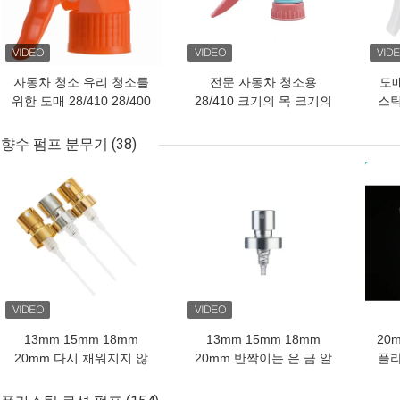
자동차 청소 유리 청소를
전문 자동차 청소용
도매
위한 도매 28/410 28/400
28/410 크기의 목 크기의
스틱
플라스틱 트리거 분무기
중량 비 스피크 트리거 스
이어
디스펜서 펌프
프레이어
향수 펌프 분무기
(38)
최고의 가격
최고의 가격
최고
13mm 15mm 18mm
13mm 15mm 18mm
20
20mm 다시 채워지지 않
20mm 반짝이는 은 금 알
플라
는 크림형 미세한 화장품
루미늄 껍데기 크림프레
의 
포장용 향수용 대용량 안
스 향수 원자화기 얇은 안