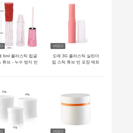
의 가격
최고의 가격
 6ml 플라스틱 립글
도매 3G 플라스틱 실린더
 튜브 - 누수 방지 빈
립 스틱 튜브 빈 포장 매트
품 용기 (립 메이크업
튜브 립 케어 발암
용)
의 가격
최고의 가격