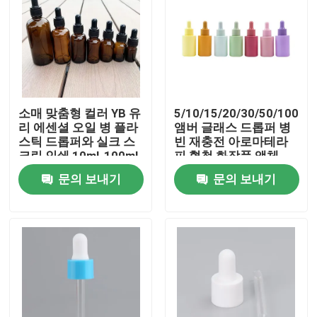
소매 맞춤형 컬러 YB 유
5/10/15/20/30/50/100ml
리 에센셜 오일 병 플라
앰버 글래스 드롭퍼 병
스틱 드롭퍼와 실크 스
빈 재충전 아로마테라
크린 인쇄 10ml-100ml
피 혈청 화장품 액체
용량
문의 보내기
문의 보내기
집
제품
동영상