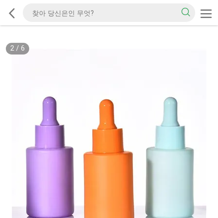
2
/
6