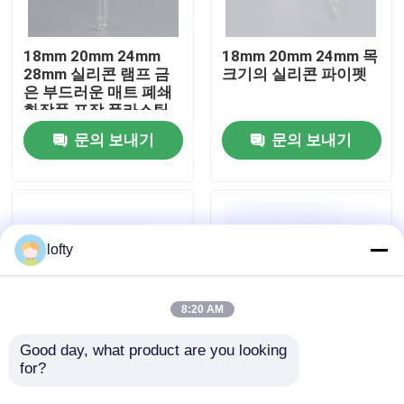
우리에 대하여
18mm 20mm 24mm
18mm 20mm 24mm 목
28mm 실리콘 램프 금
크기의 실리콘 파이펫
은 부드러운 매트 폐쇄
공장 여행
화장품 포장 플라스틱
방울기 에센셜 오일용
문의 보내기
문의 보내기
플라스틱 방울기
품질 관리
연락주세요
lofty
뉴스
8:20 AM
경우
Good day, what product are you looking 
for?
보로실리케이트 유리
Wholesale Amber
빛 차단기 분수병 에센
Brown YB Glass Bottle
소형 방아쇠 스프레이어