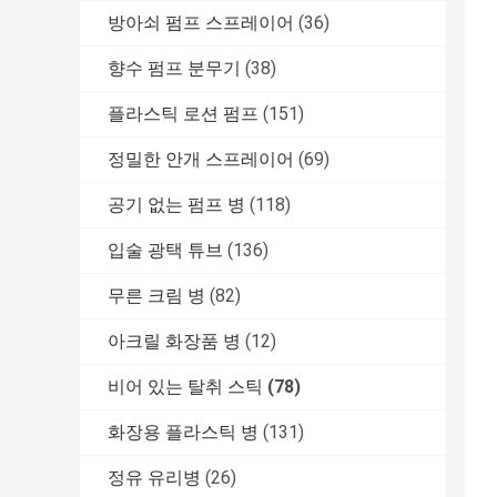
방아쇠 펌프 스프레이어
(36)
향수 펌프 분무기
(38)
플라스틱 로션 펌프
(151)
정밀한 안개 스프레이어
(69)
공기 없는 펌프 병
(118)
입술 광택 튜브
(136)
무른 크림 병
(82)
아크릴 화장품 병
(12)
비어 있는 탈취 스틱
(78)
화장용 플라스틱 병
(131)
정유 유리병
(26)