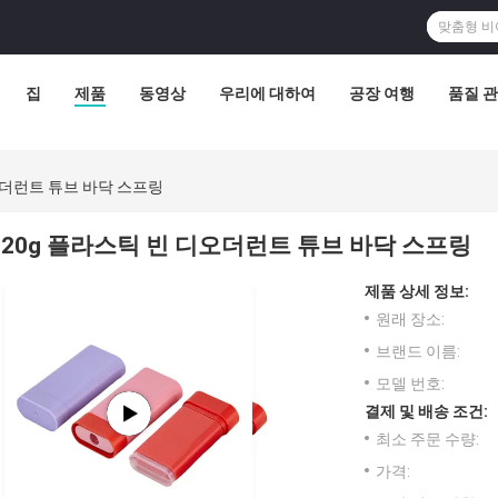
집
제품
동영상
우리에 대하여
공장 여행
품질 
오더런트 튜브 바닥 스프링
20g 플라스틱 빈 디오더런트 튜브 바닥 스프링
제품 상세 정보:
원래 장소:
브랜드 이름:
모델 번호:
결제 및 배송 조건:
최소 주문 수량:
가격: