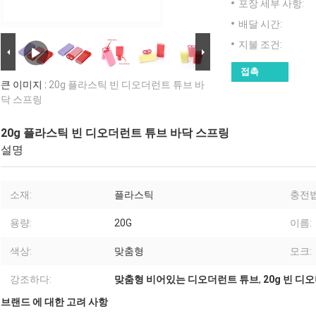
포장 세부 사항:
배달 시간:
지불 조건:
접촉
큰 이미지 :
20g 플라스틱 빈 디오더런트 튜브 바
닥 스프링
20g 플라스틱 빈 디오더런트 튜브 바닥 스프링
설명
소재:
플라스틱
충전법
용량:
20G
이름:
색상:
맞춤형
모크:
강조하다:
맞춤형 비어있는 디오더런트 튜브
,
20g 빈 디
브랜드 에 대한 고려 사항