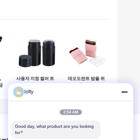
,
사용자 지정 컬러 트
데오도란트 밤을 위
금
위스트업 PP 플라
한 맞춤형 인쇄 및
lofty
인
스틱 디오더런트 용
식품 등급 플라스틱
를
기 OEM/ODM 개인
이 포함된 도매 10g
인
레이블 15g 30g
용량 빈 블러쉬 스틱
며
50g 75g 몸 관리용
2:54 AM
키
롤-온 향수병
응
Good day, what product are you looking 
for?