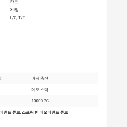
카튼
30일
L/C, T/T
:
바닥 충전
데오 스틱
10000 PC
오더런트 튜브
,
스프링 빈 디오더런트 튜브