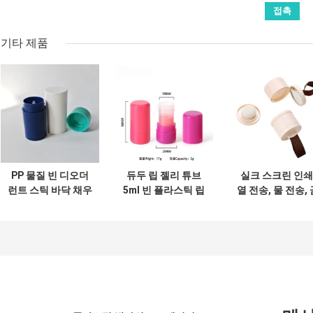
기타 제품
PP 물질 빈 디오더
듀두 립 젤리 튜브
실크 스크린 인쇄
런트 스틱 바닥 채우
5ml 빈 플라스틱 립
열 전송, 물 전송, 
기 디자인과 여행 친
스틱 튜브 립 글래스
스탬핑, 자외선 
화적 TSA 승인 크기
포장
쇄 및 디지털 인쇄
포함한 여러 로고 
쇄 방법을 지원하
다양한 브랜드 패
지에 유연하게 대
합니다.