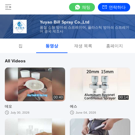
채팅
연락하다
Yuyao Bill Spray Co.,Ltd
품질 소형 방아쇠 스프레이어, 플라스틱 방아쇠 스프레이
어 중국 제조사
집
동영상
재생 목록
홈페이지
All Videos
00:40
00:14
데오
에스
July 30, 2026
June 04, 2026